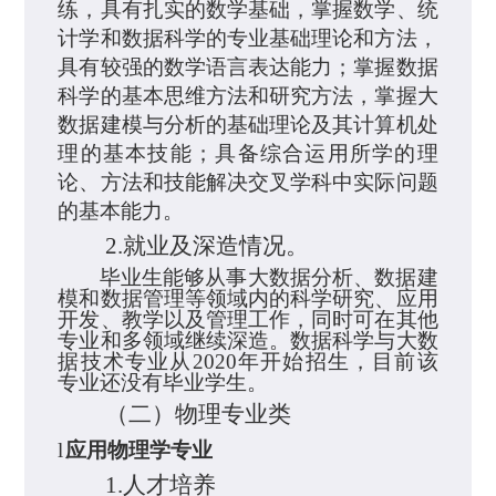
练，具有扎实的数学
基础，掌握数学、
统
计学和
数据科学的专业基础理论和方法，
具有较强的数学语言表达能力；掌握
数据
科学的基本思维方法和研究方法
，掌握
大
数据建模
与
分析的基础理论及其计算机处
理的基本技能
；具备综合运用所学的理
论、方法和技能解决交叉学科
中实际
问题
的基本能力。
2.
就业及深造情况。
毕业生能够从事大数据分析、数据建
模和数据管理
等
领域内的科学研究、应用
开发、教学以及管理工作，同时可在其他
专业和多领域继续深造。数据科学与大数
据技术专业从
2020
年开始招生，目前该
专业还没有毕业学生。
（二）物理专业类
l
应用物理学专业
1.
人才培
养