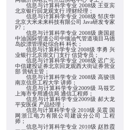
信息与计算科学专业
2008
级
王亚宾
北京银行回龙观支行
理财经理；
信息与计算科学专业
2008
级
邹庆华
北京大米未来科技有限公司
Java
研发专家
P7
；
信息与计算科学专业
2008
级
唐国超
中油国际管道公司中缅油气管道项目马德
岛
皎
漂管理处综合科
科长；
信息与计算科学专业
2008
级
李勇
兴
业银行北京崇文门支行
信贷专员；
信息与计算科学专业
2008
级
迟广元
中
信建投证券
北京回龙观西大街证券营业
部
营销主管；
信息与计算科学专业
2008
级
高骏强
南京信息工程大学
讲师；
信息与计算科学专业
2009
级
马筱艺
上海市专用通信局
通信工程师；
信息与计算科学专业
2009
级
郝大
龙
平安
医
保
产品经理；
信息与计算科学专业
2010
级
吴震
国
网浙江电力有限公司建设分公司
工程
师；
信息与计算科学专业
2010
级
赵
胜霞