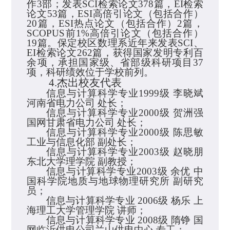
作
3
部；发表
SCI
检索论文
378
篇，
EI
检索
论文
53
篇，
ESI
高倍引论文（包括合作）
20
篇，
ESI
热点论文（包括合作）
2
篇，
SCOPUS
前
1%
高倍引论文（包括合作）
19
篇。保定校区数理系近年来发表
SCI
、
EI
检索论文
262
篇，获得国家发明专利百
余项，承担国家级、省部级科研项目
37
项，科研绩效位于学校前列。
4.
杰出校友代表
信息与计算科学专业
1999
级
李晓斌
河南省电力公司
处长；
信息与计算科学专业
2000
级
贺洲强
国网
甘肃省电力公司
处长；
信息与计算科学专业
2000
级
陈思敏
工业与信息化部
副处长；
信息与计算科学专业
2003
级
赵晓朋
东北大学理学院
副教授；
信息与计算科学专业
2003
级
余优
中
国科学院地质与地球物理研究所
副研究
员；
信息与计算科学专业
2006
级
杨乐
上
海理工大学管理学院
讲师；
信息与计算科学专业
2008
级
隋铮
国
网
临沂供电公司
兰
山供电中心
专工；