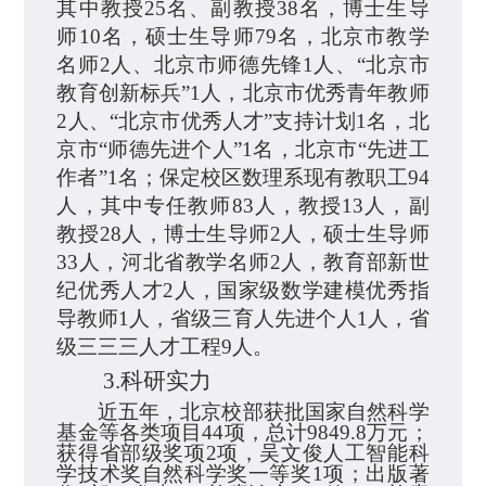
其中教授
25
名、副教授
38
名，博士生导
师
10
名，硕士生导师
79
名，北京市教学
名师
2
人、北京市师德先锋
1
人、“北京市
教育创新标兵”
1
人，北京市优秀青年教师
2
人、“北京市优秀人才”支持计划
1
名，北
京市“师德先进个人”
1
名，北京市“先进工
作者”
1
名；保定校区数理系现有教职工
94
人，其中专任教师
83
人，教授
13
人，副
教授
28
人，博士生导师
2
人，硕士生导师
33
人，河北省教学名师
2
人，教育部新世
纪优秀人才
2
人，国家级数学建模优秀指
导教师
1
人，省级三育人先进个人
1
人，省
级三三三人才工程
9
人。
3.
科研实力
近五年
，北京校部获
批
国
家
自然
科学
基金
等各类项目
44
项，总计
9849.8
万元；
获得省部级奖项
2
项，吴文俊人工智能科
学技术奖自然科学奖一等奖
1
项；出版著