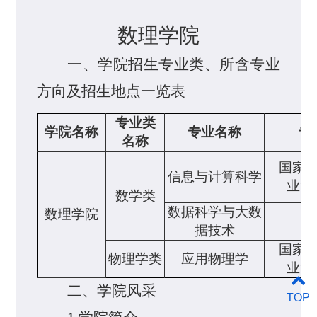
数理学院
一、
学院招生专业类、所含专业
方向及招生地点一览表
专业类
学院名称
专业名称
专
名称
国家
信息与计算科学
业
“
数学类
数据科学与大数
数理
学院
据技术
国家
物理学类
应用物理学
业“
二、学院风采
TOP