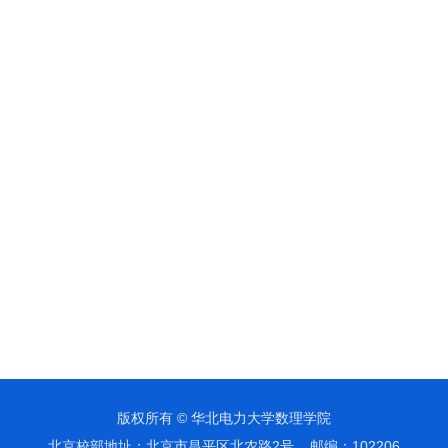
版权所有 © 华北电力大学数理学院
TOP
北京校部地址：北京市昌平区北农路2号 邮编：102206