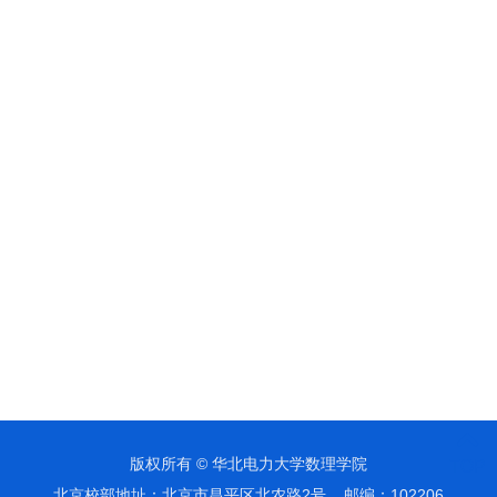
版权所有 © 华北电力大学数理学院
TOP
北京校部地址：北京市昌平区北农路2号 邮编：102206