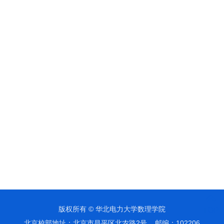
版权所有 © 华北电力大学数理学院
TOP
北京校部地址：北京市昌平区北农路2号 邮编：102206