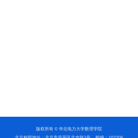
版权所有 © 华北电力大学数理学院
TOP
北京校部地址：北京市昌平区北农路2号 邮编：102206