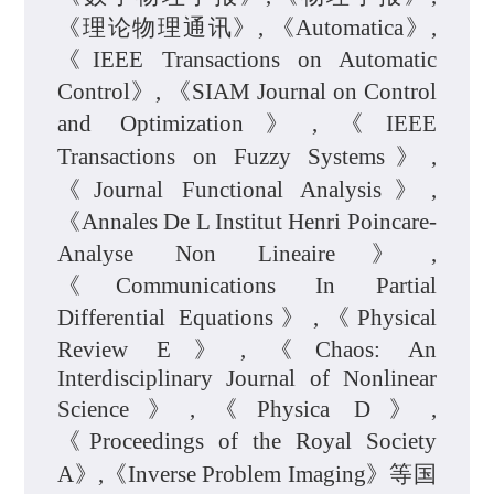
《理论物理通讯》, 《
Automatica
》,
《IEEE Transactions on Automatic
Control》, 《SIAM Journal on Control
and Optimization》,《IEEE
Transactions
on
Fuzzy
Systems》,
《Journal Functional Analysis》,
《Annales De L
Institut
Henri Poincare-
Analyse
Non
Lineaire
》,
《Communications In Partial
Differential Equations》,《Physical
Review E》,《Chaos: An
Interdisciplinary Journal of Nonlinear
Science》,《
Physica
D》,
《Proceedings
of
the
Royal
Society
A》,《Inverse Problem Imaging》等国