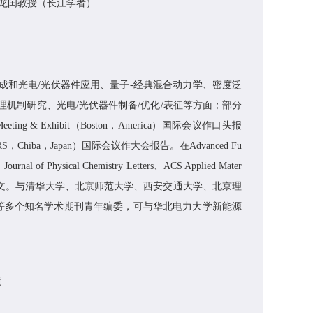
龙闰教授（长江学者）
成和
光电
/
光伏
器件应用、量子
-
经典混合动力学、密度泛
理机制研究、
光电
/
光伏
器件制备
/
优化
/
表征等方面
；部分
eeting & Exhibit
（
Boston
，
America
）国际会议作口头报
RS
，
Chiba
，
Japan
）国际会议作大会报告。
在
Advanced Fu
、
Journal of Physical Chemistry Letters
、
ACS Applied Mater
文。与清华大学、北京师范大学、西安交通大学
、北京理
等多个知名学术期刊青年编委，
可与华北电力大学新能源
期