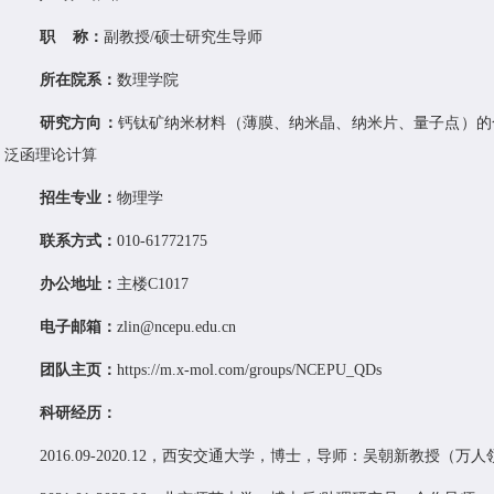
职
称
：
副教授
/
硕士研究生导师
所在院系：
数理学院
研究方向：
钙钛矿纳米材料（薄膜、纳米晶、纳米片、量子点）的
泛函理论计算
招生专业：
物理学
联系方式：
010-61772175
办公地址：
主楼
C1017
电子邮箱：
zlin@ncepu.edu.cn
团队主页：
https://m.x-mol.com/groups/NCEPU_QDs
科研经历：
2016.09-20
20
.
12
，
西安交通大学
，博士，导师：吴朝新教授（万人