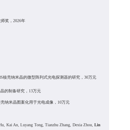
教师奖，
2026
年
dS
核壳纳米晶的微型阵列式光电探测器的研究，
30
万元
米晶的制备研究，
13
万元
核壳纳米晶图案化用于光电成像
，
1
0
万元
Hu
,
Kai An
,
Luyang Tong
,
Tianzhu Zhang
,
Dexia Zhou
,
Lin