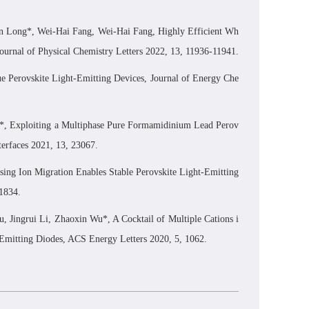
n Long*
,
Wei-Hai Fang, Wei-Hai Fang, Highly Efficient Wh
ournal of Physical Chemistry Letters
2022, 13, 11936-11941.
e Perovskite Light-Emitting Devices,
Journal of Energy Che
, Exploiting a Multiphase Pure Formamidinium Lead Perov
erfaces
2021, 13, 23067.
ssing Ion Migration Enables Stable Perovskite Light-Emitting
1834.
u
,
Jingrui Li
,
Zhaoxin Wu*, A Cocktail of Multiple Cations i
-Emitting Diodes,
ACS Energy Letters
2020, 5, 1062.