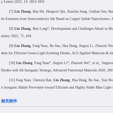
y Letters
2023, 14: 1823-1831
[
7
]
Lin Zhang
,
Ran Shi
,
Hengwei Qiu
,
Xiaofan Jiang
,
Genban Sun
,
Ru
ite Emission from Semiconductor Ink Based on Copper Iodide Nanoclusters,
J
[
8
]
Lin Zhang
, Run Long*, Developments and Challenges Ahead in Blu
mistry
2022, 71, 418.
[
9
]
Lin Zhang
,
Fang Yuan
,
Bo Jiao
,
Hua Dong
,
Jingrui Li
,
Zhaoxin Wu*
skite for Efficient Green-Light-Emitting Diodes,
ACS Applied Materials & Int
[
10
]
Lin Zhang
, Fang Yuan*, Jingrui Li*, Zhaoxin Wu*, et al., Suppre
Diodes with All-Inorganic Strategy,
Advanced Functional Materials
2020, 200
[
11
] Fang Yuan
,
Chenxin Ran
,
Lin Zhang
,
Hua Dong
,
Bo Jiao
,
Xun Ho
n Inorganic Halide Perovskite toward Efficient and Highly Stable Blue Light
相关附件