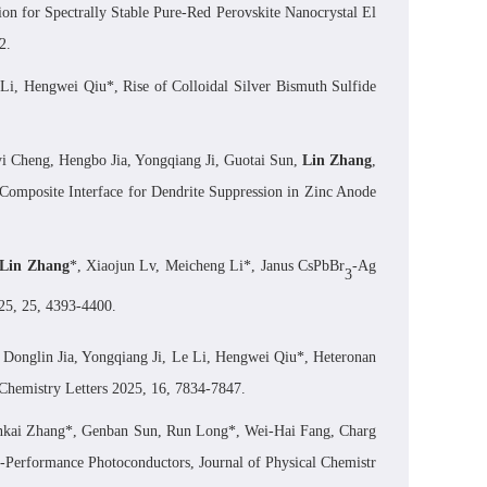
ion for
S
pectrally
S
table
P
ure-
R
ed
P
erovskite
N
anocrystal
E
l
2.
Li
,
Hengwei Qiu
*
,
Rise of
C
olloidal
S
ilver
B
ismuth
S
ulfide
i
Cheng, Hengbo
Jia, Yongqiang
Ji, Guotai
Sun,
Lin
Zhang
,
C
omposite
I
nterface for
D
endrite
S
uppression in
Z
inc
A
node
Lin Zhang
*, Xiaojun Lv, Meicheng Li*, Janus CsPbBr
-Ag
3
5, 25, 4393-4400.
Donglin Jia, Yongqiang Ji, Le Li, Hengwei Qiu*, Heteronan
 Chemistry Letters
2025, 16, 7834-7847.
kai Zhang*
,
Genban Sun
,
Run Long*
,
Wei-Hai Fang, Charg
h-Performance Photoconductors,
Journal of Physical Chemistr