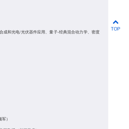
TOP
合成和光电
/
光伏器件应用、量子
-
经典混合动力学、密度
领军）