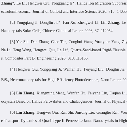
Zhang
*
,
Le Li
,
Hengwei Qiu
,
Yongqiang Ji
*,
Halide
I
on
M
igration
S
uppress
ectroluminescence
,
Journal of Colloid and Interface Science
2026, 718, 14055
[2]
Yongqiang
Ji
,
Donglin
Jia
*
,
Fan Xu
,
Zhengwei Li
,
Lin
Zhang
,
Le
N
anocrystals
S
olar
C
ells
,
Chinese Chemical Letters
2026, 37, 112054.
[
3
]
Yue
Shi,
Dan
Zhang, Chao
Tan, Conghui
Wang, Yuanyuan
Yang, Ziy
Na
Li, Teng
Wang, Hengwei
Qiu,
Le
Li
*
,
Quartz-
S
and-based
R
igid-
F
lexible
s
,
Composites Part B: Engineering
2026, 310, 113136.
[
4
]
Hengwei Qiu, Yongqiang Ji, Wenfan Hu, Feiyang Liu, Donglin Jia,
BiS
H
eteronanocrystals for
H
igh-
E
fficiency
P
hotodetectors,
Nano Letters
202
2
[
5
]
Lin Zhang
, Xiangming Meng, Wenfan Hu, Feiyang Liu, Daqian Li, 
ocrystals
B
ased on
H
alide
P
erovskites and
C
halcogenides,
Journal of Physical
[
6
]
Lin Zhang
,
Hengwei Qiu
,
Ran Shi
,
Jinsong Liu
,
Guangliu Ran
,
Wen
e Transport Dynamics of Quasi-Type II Perovskite Janus Nanocrystals in Hig