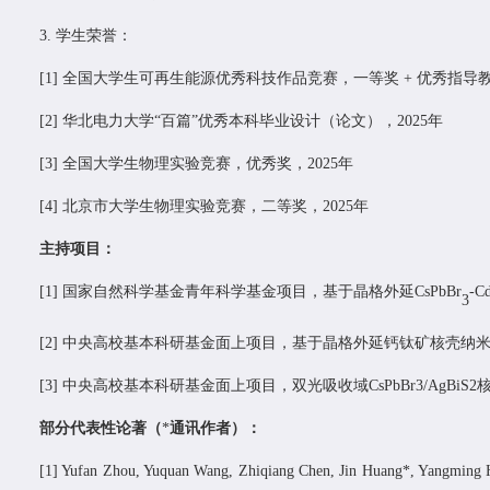
3.
学生荣誉：
[1]
全国大学生可再生能源优秀科技作品竞赛，
一
等奖
+
优秀指导
[2]
华北电力大学
“
百篇
”
优秀本科毕业设计（论文），
2025
年
[3]
全国大学生物理实验竞赛，优秀奖，
2025
年
[4]
北京市大学生物理实验竞赛，二等奖
，
2025
年
主持项目：
[1]
国家自然科学基金
青年科学基金项目
，基于晶格外延
CsPbBr
-C
3
[2]
中央高校基本科研基金面上项目，基于晶格外延钙钛矿核壳纳
[
3
]
中央高校基本科研基金面上项目，
双光吸收域
CsPbBr3/AgBiS2
部分代表性论著（
*
通讯作者）：
[1]
Yufan Zhou
,
Yuquan Wang
,
Zhiqiang Chen
,
Jin Huang
*,
Yangming 