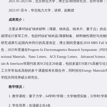
2021.01-20
2
3.06
，
北京师范大学
，
博士后
/
助
理研究员
，合作导师：
2023
.0
7
-
至今
，
华北电力大学，讲师、副教授
成果简介：
主要从事钙钛矿纳米材料（薄膜、纳米晶、纳米片、量子点）的合
函理论计算等工作。包括钙钛矿纳米晶
/
薄膜制备、材料物性
调控
与光物
研究成果引起国内外同行的高度肯定，博士期间受邀在
2018 MRS Fall M
告，
2025
年受邀在
Progress In Electromagnetics Research Symposium
（
PIE
nctional Materials
、
Nano Letters
、
ACS Energy Letters
、
Advanced Science
ials & Interfaces
等期刊发表
SCI
论文
20
余篇，包括多篇
ESI
前
1%
高被引论
工大学
等知名高校的多个课题组有
长期
合作，
同时担任
Energy Materials
学院共同培养硕士
研究生。
教学情况：
1
.
教学课程：量子力学，
64
学时
/
学期
；
大学物理实验，
32
学时
/
学
2.
学生培养：在读硕士生
4
名