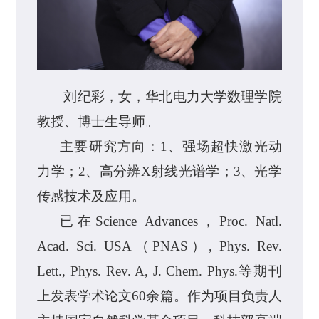
刘纪彩
，女，
华北电力大学数理学院
教授、博士生导师。
主要研究方向
：
1、
强场
超快激光动
力学；
2、高分辨X
射线光谱学；
3、光学
传感
技术
及应用
。
已在
Science
Advances，Proc. Natl.
Acad. Sci. USA
（
PNAS）
, Phys. Rev.
Lett., Phys. Rev. A, J. Chem. Phys.等期刊
上发表学术论文60
余
篇。作为项目负责人