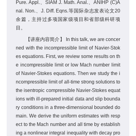
Pure. Appl.、SIAM J. Math. Anal.、ANIHP (C)A
nal. Non.、J. Diff. Eqns.等国际杂志发表论文20
余篇，主持过多项国家级项目和省部级科研项
目。
【讲座内容简介】 In this talk, we are concer
ned with the incompressible limit of Navier-Stok
es equations. First, we review some results on th
e incompressible limit or low Mach number limit
of Navier-Stokes equations. Then we study the i
ncompressible limit of all-time strong solutions to
the isentropic compressible Navier-Stokes equat
ions with ill-prepared initial data and slip bounda
ry conditions in a three-dimensional bounded do
main. We derive the uniform estimates with resp
ect to the Mach number and all time by establish
ing a nonlinear integral inequality with decay pro