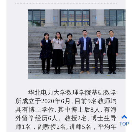
华北电力大学数理学院基础数学
所成立于2020年6月,
目前
9
名
教师
均
具有博士学位, 其中博士后8人, 有海
外留学经历6人
。
教授2名, 博士生导
TOP
师1名，副教授
2
名, 讲师
5
名，平均年