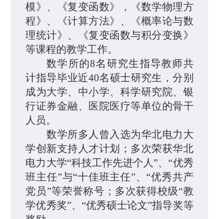
模》、《复变函数》，《数学物理方
程》、《计算方法》、《概率论与数
理统计》、《复变函数与积分变换》
等课程
的教学工作
。
数学所
的
8名研究生指导教师共
计指导
毕业近
40名硕士
研究生
，分别
成为大学、中小学、科学
研究院、银
行证券金融、医院医疗等单位的骨干
人员。
数学所
多人曾入选为华北电力大
学创新支持人才计划；多次
荣获
华北
电力大学
“
科技工作先进个人
”
、“优秀
班主任”与“十佳班主任”、“优秀共产
党员”等荣誉称号；多次获得校级“教
学优秀奖”、
“
优秀硕士论文
”
指导奖等