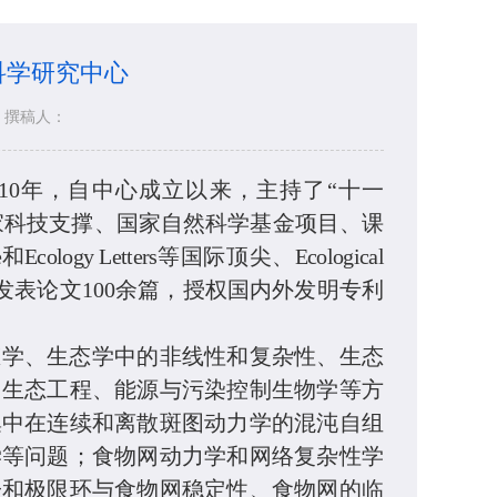
科学研究中心
撰稿人：
010年，自中心成立以来，
主持了
“十一
家科技支撑、
国家自然科学基金项目
、
课
e
和
Ecology Letters
等国际顶尖
、
Ecological
上发表论文100余篇，授权
国内外
发明专利
态学、生态学中的非线性和复杂性、生态
、生态工程、能源与污染控制生物学等方
集中在连续和离散斑图动力学的混沌自组
学等问题；食物网动力学和网络复杂性学
子和极限环与食物网稳定性、食物网的临