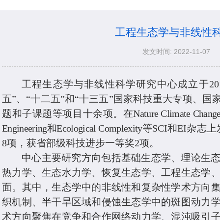
工程生态学与非线性
发文时间: 2022-11-07
工程生态学与非线性科学研究中心
成立于2
五”、“十二五”和“十三五”
国家科技
重大专项、国
题和子课题
等项目十余
项。在
Nature Climate Chang
Engineering
和
Ecological
Complexity
等SCI和EI杂志
8
项，获省部级科技进步一等奖2项。
中心
主要
研究方向
包括基础生态学、理论生
热力学、生态水力学、恢复生态学、工程生态学
面。
其中，生态学中的非线性和复杂性学术方向
织机制、半干旱区域和侵蚀生态学中的斑图动力
术方向聚焦在竞争和合作网络动力学、混沌吸引