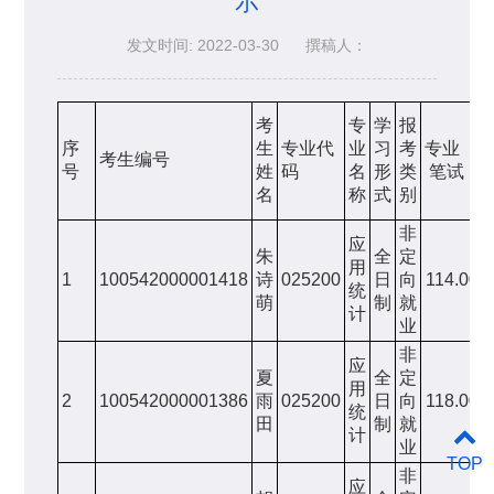
示
发文时间: 2022-03-30
撰稿人：
考
专
学
报
序
生
专业代
业
习
考
专业
考生编号
号
姓
码
名
形
类
笔试
名
称
式
别
非
应
朱
全
定
用
1
100542000001418
诗
025200
日
向
114.00
统
萌
制
就
计
业
非
应
夏
全
定
用
2
100542000001386
雨
025200
日
向
118.00
统
田
制
就
计
业
TOP
非
应