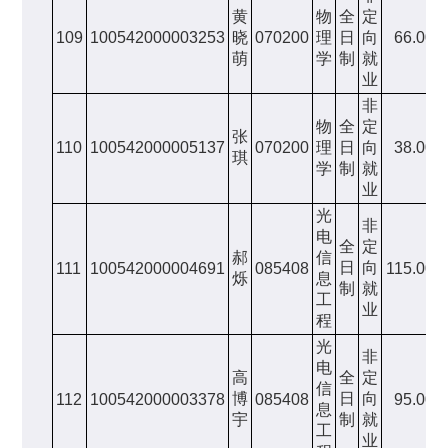
黄
物
全
定
109
100542000003253
晓
070200
理
日
向
66.00
萌
学
制
就
业
非
物
全
定
张
110
100542000005137
070200
理
日
向
38.00
琪
学
制
就
业
光
非
电
全
定
郝
信
日
向
111
100542000004691
085408
115.00
烁
息
制
就
工
业
程
光
非
电
高
全
定
信
博
日
向
112
100542000003378
085408
95.00
息
宇
制
就
工
业