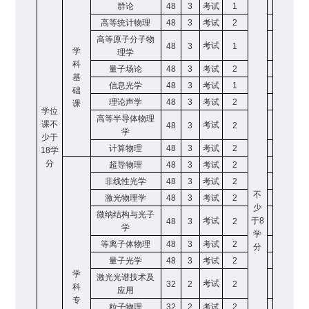
群论
48
3
考试
1
高等统计物理
48
3
考试
2
高等原子分子物
考试
48
3
1
学
理学
科
量子场论
48
3
考试
2
基
信息光学
48
3
考试
1
础
理论声学
48
3
考试
2
课
学位
高等半导体物理
课不
考试
48
3
2
学
少于
计算物理
48
3
考试
2
18
学
分
超导物理
48
3
考试
2
非线性光学
48
3
考试
2
不
激光物理学
48
3
考试
2
少
微纳结构与光子
考试
于
8
48
3
2
学
学
等离子体物理
48
3
考试
2
分
量子光学
48
3
考试
2
学
激光光谱技术及
考试
32
2
2
科
应用
专
粒子物理
32
2
考试
2