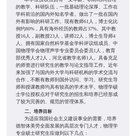
的教学、科研队伍，一批基础理论深厚、工作在
学科前沿的国内外知名学者。做出了一批在国内
外有影响的科研工作。现有教师
61
人，博士化比
例约
80%
，具有海外经历的教师占
37%
。其中教
授
16
人，副教授
23
人，讲师
22
人，博士生导师
4
人。拥有国家自然科学基金学科评议组成员、中
国物理学会物理声学专业委员会委员
1
人，教育
部优秀人才
2
人，河北省教学名师
1
人。具备充足
的师资进行研究生的教学与论文指导工作。近年
来加强了与国内外大学与科研机构的学术交流与
合作，不断有教师到国外访问、学习。研究生导
师和授课教师均具有较高的学术水平。物理学硕
士学位授权点对于研究生的招生和培养已经形成
了较为完善的、规范的管理体系。
二、培养目标
为适应我国社会主义建设事业的需要，培养
德智体美劳
全面发展的高层次专门人才，物理学
专业硕士研究生应做到以下几点：