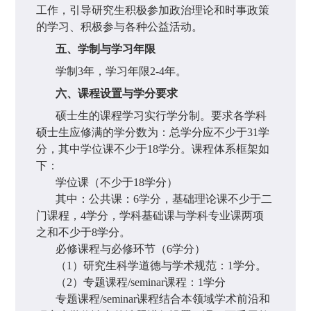
工作，引导研究生积极参加政治理论和时事政策
的学习、积极参与各种公益活动。
五、学制与学习年限
学制
3
年，学习年限
2-4
年。
六、课程设置与学分要求
硕士生的课程学习实行学分制。要求各学科
硕士生应修满的学分数为：总学分应不少于
31
学
分，其中学位课不少于
18
学分。课程体系框架如
下：
学位课（不少于
18
学分）
其中：公共课：
6
学分，基础理论课不少于二
门课程，
4
学分，学科基础课与学科专业课两项
之和不少于
8
学分。
必修课程与必修环节（
6
学分）
（
1
）研究生科学道德与学术规范：
1
学分。
（
2
）专题课程
/seminar
课程：
1
学分
专题课程
/seminar
课程结合本领域学术前沿和