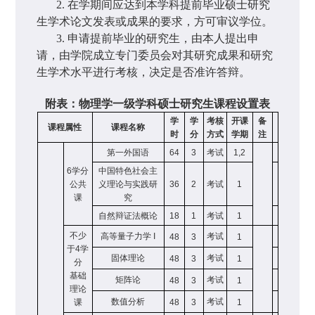
2.
在学期间应达到本学科提前毕业硕士研究
生学术论文发表或成果的要求，方可审议学位。
3.
申请提前毕业的研究生，由本人提出申
请，由学院成立专门委员会对其研究成果和研究
生学术水平进行考核，决定是否准许答辩。
附表：物理学一级学科硕士研究生课程设置表
学
学
考核
开课
备
课程属性
课程名称
时
分
方式
学期
注
第一外国语
64
3
考试
1,2
6
学分
中国特色社会主
公共
义理论与实践研
36
2
考试
1
课
究
自然辩证法概论
18
1
考试
1
不少
高等量子力学
I
考试
48
3
1
于
4
学
固体理论
考试
48
3
1
分
基础
矩阵论
考试
48
3
1
理论
数值分析
考试
课
48
3
1