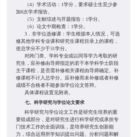
（
4
）学术活动：
1
学分，要求硕士生至少参
加
6
次学术报告。
（
5
）文献综述与开题报告：
1
学分。
（
6
）论文中期检查：
1
学分。
3
．非学位选修课：学生根据本人情况，可选
修其他学科专业课和研究生课程目录上的课程，
使总学分不少于
31
学分。
对跨门类、学科专业或以同等学力考取的研
究生，应补修由导师指定的若干本学科学士阶段
主干课程，是否需补修相关课程由导师确定。补
修课程不计入总学分。应补修而未补修或者补修
成绩不合格者不能参加学位论文答辩。
具体课程设置见附表。
七、科学研究与学位论文要求
科学研究与学位论文工作是研究生培养的重
要组成部分，是对研究生进行科学研究或承担专
门技术工作的全面训练，是培养研究生创新能
力，综合运用所学知识提出问题、分析问题和解