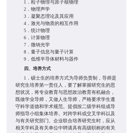
1
．粒子物理与原子核物理
2
．物理声学
3
．凝聚态理论及其应用
4
．激光与物质的相互作用
5
．统计物理
6
．计算物理
7
．微纳光学
8
．量子信息与量子计算
9
．低维半导体材料与器件
四、培养方式
1
．硕士生的培养方式为导师负责制，导师是
研究生培养第一责任人，要了解掌握研究生的思
想状况，将专业教育与思想政治教育有机融合，
既做学业导师，又做人生导师，严格要求学生遵
守科学道德和学术规范。提倡按二级学科组成导
师指导小组集体培养。对跨学科或交叉学科以及
与有关研究部门、企业联合培养研究生时，应从
相关学科及有关单位中聘请具有高级职称的有关