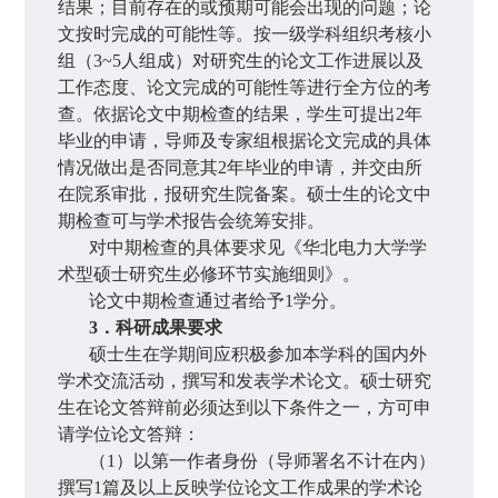
结果；目前存在的或预期可能会出现的问题；论
文按时完成的可能性等。按一级学科组织考核小
组（
3~5
人组成）对研究生的论文工作进展以及
工作态度、论文完成的可能性等进行全方位的考
查。依据论文中期检查的结果，学生可提出
2
年
毕业的申请，导师及专家组根据论文完成的具体
情况做出是否同意其
2
年毕业的申请，并交由所
在院系审批，报研究生院备案。硕士生的论文中
期检查可与学术报告会统筹安排。
对中期检查的具体要求见《华北电力大学学
术型硕士研究生必修环节实施细则》。
论文中期检查通过者给予
1
学分。
3
．科研成果要求
硕士生在学期间应积极参加本学科的国内外
学术交流活动，撰写和发表学术论文。硕士研究
生在论文答辩前必须达到以下条件之一，方可申
请学位论文答辩：
（
1
）以第一作者身份（导师署名不计在内）
撰写
1
篇及以上反映学位论文工作成果的学术论