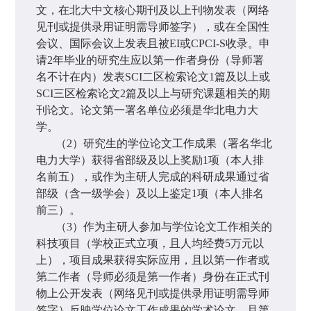
文，在北大中文核心期刊及以上刊物发表（网络
见刊或提供录用证明需导师签字），或在全国性
会议、国际会议上发表且被
EI
或
CPCI-S
收录。申
请
2
年毕业的研究生应以第一作者身份（导师署
名不计在内）发表
SCI
二区检索论文
1
篇及以上或
SCI
三区检索论文
2
篇及以上与研究课题相关的期
刊论文。论文第一署名单位必须是华北电力大
学。
（
2
）研究生的学位论文工作成果（署名华北
电力大学）获得省部级及以上奖励
1
项（本人排
名前五），或作为主研人完成的科研成果通过省
部级（含一级学会）及以上鉴定
1
项（本人排名
前三）。
（
3
）作为主研人参加与学位论文工作相关的
科技项目（学校正式立项，且人均经费
5
万元以
上），项目成果获得实际应用，且以第一作者或
第二作者（导师必须是第一作者）身份在正式刊
物上公开发表（网络见刊或提供录用证明需导师
签字）反映学位论文工作成果的学术论文，且第