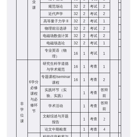
业
规范场论
32
2
考试
2
课
近代声学
32
2
考试
2
高等量子力学
II
32
2
考试
1
物理前沿选讲
32
2
考试
2
电磁场数值计算
32
2
考试
2
电磁场选论
32
2
考试
1
专业英语（物
考试
16
1
1
理）
研究生科学道德
考查
16
1
1
与学术规范
专题课程
/seminar
考查
16
1
2
6
学分
课程
必修
实践环节（实
答辩
考查
1
课程
验、实践）
前
与必
答辩
非
修环
学术活动
考查
1
前
学
节
位
文献综述与开题
考查
1
2
课
报告
论文中期检查
1
考查
4
科技信息检索与