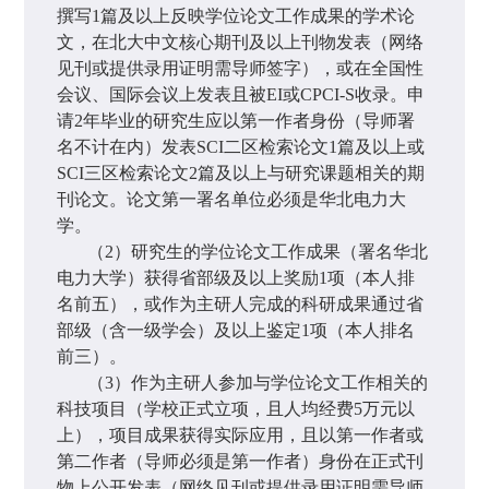
撰写
1
篇及以上反映学位论文工作成果的学术论
文，在
北大中文核心期刊
及以上刊物发表（网络
见刊或提供录用证明需导师签字），或在全国性
会议、国际会议上发表且被
EI
或
CPCI-S
收录。申
请
2
年毕业的研究生应以第一作者身份（导师署
名不计在内）发表
SCI
二区检索论文
1
篇及以上或
SCI
三区检索论文
2
篇及以上与研究课题相关的期
刊论文。论文第一署名单位必须是华北电力大
学。
（
2
）研究生的学位论文工作成果（署名华北
电力大学）获得省部级及以上奖励
1
项（本人排
名前五），或作为主研人完成的科研成果通过省
部级（含一级学会）及以上鉴定
1
项（本人排名
前三）。
（
3
）作为主研人参加与学位论文工作相关的
科技项目（学校正式立项，且人均经费
5
万元以
上），项目成果获得实际应用，且以第一作者或
第二作者（导师必须是第一作者）身份在正式刊
物上公开发表（网络见刊或提供录用证明需导师