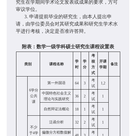
究生在学期间学术论文发表或成果的要求，方可
审议学位。
3.
申请提前毕业的研究生，由本人提出申
请，由学位委员会对其研究成果和研究生学术水
平进行考核，决定是否准许答辩。
附表：数学一级学科硕士研究生课程设置表
考
学
学
核
开课
类别
课程名称
备注
时
分
方
学期
式
考
第一外国语
64
3
1,2
试
6
学分
中国特色社会主义
考
公共
36
2
1
理论与实践研究
试
课
考
自然辩证法概论
18
1
1
试
考
泛函分析
32
2
1
试
不少
偏微分方程数值解
考
于
4
学
48
3
1