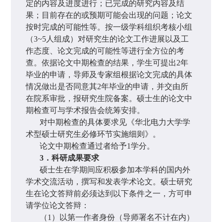
定的内容及进度进行；已完成的研究内容及结
果；目前存在的或预期可能会出现的问题；论文
按时完成的可能性等。按一级学科组织考核小组
（
3~5
人组成）对研究生的论文工作进展以及工
作态度、论文完成的可能性等进行全方位的考
查。依据论文中期检查的结果，学生可提出
2
年
毕业的申请，导师及专家组根据论文完成的具体
情况做出是否同意其
2
年毕业的申请，并交由所
在院系审批，报研究生院备案。硕士生的论文中
期检查可与学术报告会统筹安排。
对中期检查的具体要求见《华北电力大学学
术型硕士研究生必修环节实施细则》。
论文中期检查通过者给予
1
学分。
3
．科研成果要求
硕士生在学期间应积极参加本学科的国内外
学术交流活动，撰写和发表学术论文。硕士研究
生在论文答辩前必须达到以下条件之一，方可申
请学位论文答辩：
（
1
）以第一作者身份（导师署名不计在内）