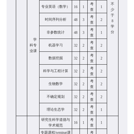
考
不
专业英语（数学）
16
1
1
查
少
于
考
时间序列分析
48
3
2
8
查
学
考
分
非参数统计
48
3
1
查
学
考
科专
机器学习
32
2
2
查
业课
考
数据挖掘
32
2
2
查
考
科学与工程计算
32
2
2
查
考
生物数学
32
2
2
查
考
不确定规划
32
2
2
查
考
理论生态学
32
2
1
查
研究生科学道德与
考
16
1
1
学术规范
查
专题课程
/seminar
课
考