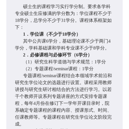
硕士生的课程学习实行学分制。要求各学科
专业硕士生应修满的学分数为：学位课程不少于
18
学分，总学分不少于
31
学分。课程体系框架如
下：
1
．学位课（不少于
18
学分）
其中公共课
6
学分，基础理论课不少于两门
4
学分，学科基础课和学科专业课不少于
8
学分。
2
．必修课程与必修环节（
6
学分）
（
1
）研究生科学道德与学术规范：
1
学分
（
2
）专题课程
/seminar
课程：
1
学分
专题课程
/seminar
课程结合本领域学术前沿和
研究生学位论文的选题进行设置。课程采用教师
讲授与研究生研讨相结合的方法进行学习。以若
干个教师开设系列专题讲座的方式安排专题课
程，每年
4
月份在修订下一学年开课目录时，院
系确定专题课程的课程内容、授课形式、时间、
任课教师等。专题课程在研究生学位论文阶段完
成。