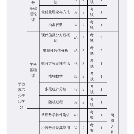
法
试
分
基础
考
最优化理论与方法
32
2
1
理论
试
课
考
抽象代数
32
2
1
试
现代偏微分方程概
考
48
3
2
论
试
考
非线性数值分析
48
3
2
试
考
微分方程定性理论
48
3
1
学科
试
基础
考
课
模糊数学
32
2
1
试
学位
考
多元统计分析
48
3
1
课不
试
少于
考
18
学
随机过程
32
2
1
试
分
考
常用数学软件选讲
48
3
1
两
查
项
考
之
小波分析及其应用
32
2
1
查
和