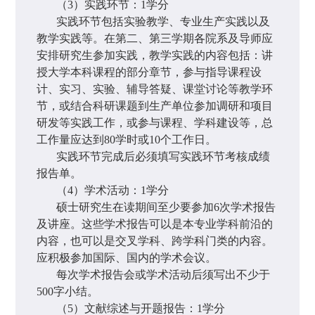
（
3
）实践环节：
1
学分
实践环节包括实验教学、专业生产实践以及
教学实践等。在第二、第三学期各院系及导师应
安排研究生参加实践，教学实践的内容包括：讲
授大学本科课程的部分章节，参与指导课程设
计、实习、实验、辅导答疑、课堂讨论等教学环
节，或结合科研课题到生产单位参加调研和项目
研发等实践工作，或参与课程、学科建设等，总
工作量应达到
80
学时或
10
个工作日。
实践环节完成后必须填写实践环节考核成绩
报告单。
（
4
）学术活动：
1
学分
硕士研究生在读期间至少要参加
6
次学术报告
及讲座。这些学术报告可以是本专业学科前沿的
内容，也可以是交叉学科、跨学科门类的内容。
应积极参加国际、国内的学术会议。
每次学术报告会或学术活动后须写出不少于
500
字小结。
（
5
）文献综述与开题报告：
1
学分