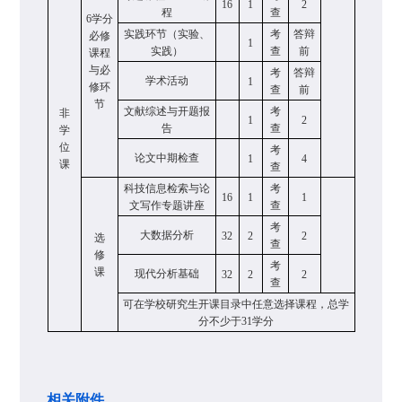
16
1
2
程
查
6
学分
实践环节（实验、
考
答辩
必修
1
实践）
查
前
课程
与必
考
答辩
学术活动
1
修环
查
前
节
文献综述与开题报
考
非
1
2
告
查
学
位
考
论文中期检查
1
4
课
查
科技信息检索与论
考
16
1
1
文写作专题讲座
查
考
大数据分析
32
2
2
选
查
修
考
课
现代分析基础
32
2
2
查
可在学校研究生开课目录中任意选择课程，总学
分不少于
31
学分
相关附件