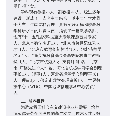
条件和平台。
学科现有教授
23
人，副教授
46
人。经过多年
建设，形成了一支老中青结合、以中青年学术骨
干为主，年龄结构合理，具有良好师德和较高教
学科研水平的师资队伍，涌现了一批教学名师。
现有“十一五”国家科技重大专项课题首席专家
1
人、北京市教学名师
1
人、“北京市跨世纪优秀人
才”
1
人、“北京市教育创新标兵”
1
人、河北省教学
名师
1
人、“霍英东教育基金会高等院校青年教师
奖”
1
人、“北京市优秀人才”支持计划
1
名、北京
市“师德先进个人”
1
名、河北省机器学习学会副理
事长
1
人、理事
1
人，河北省运筹学会副理事长
1
人、理事
3
人，保定市数学会理事长
1
人，世界数
据中心（
WDC
）中国地球物理学科中心委员
1
人。
二、培养目标
为适应我国社会主义建设事业的需要，培养
德智体美劳
全面发展的高层次专门技术人才，数