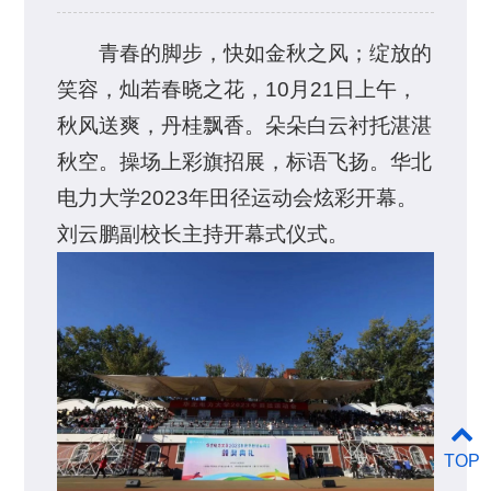
青春的脚步，快如金秋之风；绽放的
笑容，灿若春晓之花，10月21日上午，
秋风送爽，丹桂飘香。朵朵白云衬托湛湛
秋空。操场上彩旗招展，标语飞扬。华北
电力大学2023年田径运动会炫彩开幕。
刘云鹏副校长主持开幕式仪式。
TOP